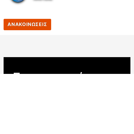
ΑΝΑΚΟΙΝΩΣΕΙΣ
Επικοινωνία
Διεύθυνση: Άγιος Νικόλαος
Νάουσας
59200 Νάουσα
2332022613